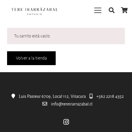
Tu carrito está vacío.
Volver a la tienda
Luis Pasteur 6709, Local 112, Vitacura
+562 2218 4352
info@tereirarrazabal.cl